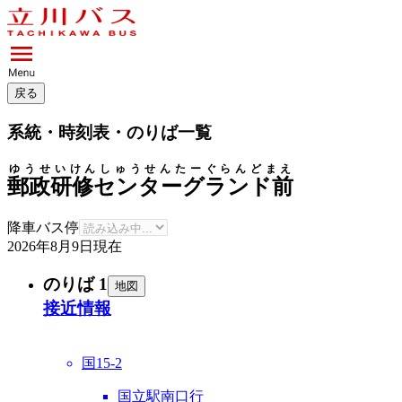
戻る
系統・時刻表・のりば一覧
ゆうせいけんしゅうせんたーぐらんどまえ
郵政研修センターグランド前
降車バス停
2026年8月9日
現在
のりば 1
地図
接近情報
国15-2
国立駅南口行