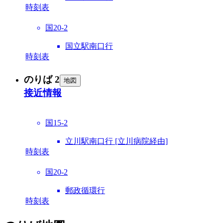
時刻表
国20-2
国立駅南口行
時刻表
のりば 2
地図
接近情報
国15-2
立川駅南口行 [立川病院経由]
時刻表
国20-2
郵政循環行
時刻表