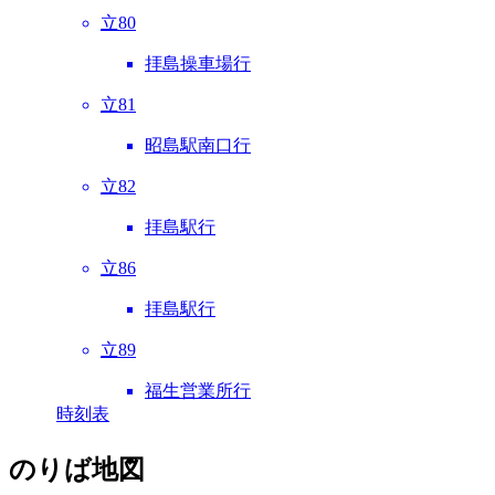
立80
拝島操車場行
立81
昭島駅南口行
立82
拝島駅行
立86
拝島駅行
立89
福生営業所行
時刻表
のりば地図