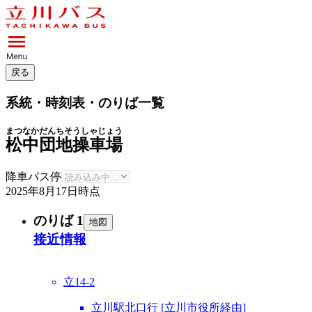
戻る
系統・時刻表・のりば一覧
まつなかだんちそうしゃじょう
松中団地操車場
降車バス停
2025年8月17日
時点
のりば 1
地図
接近情報
立14-2
立川駅北口行 [立川市役所経由]