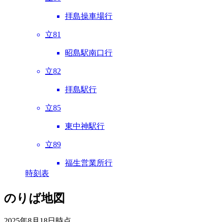
拝島操車場行
立81
昭島駅南口行
立82
拝島駅行
立85
東中神駅行
立89
福生営業所行
時刻表
のりば地図
2025年8月18日
時点