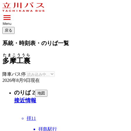
戻る
系統・時刻表・のりば一覧
たまこううら
多摩工裏
降車バス停
2026年8月9日
現在
のりば 2
地図
接近情報
拝11
拝島駅行