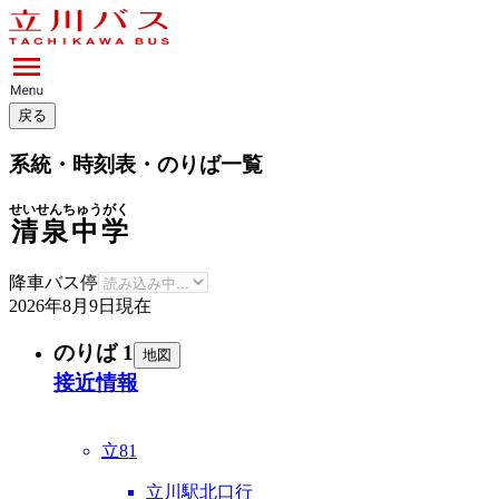
戻る
系統・時刻表・のりば一覧
せいせんちゅうがく
清泉中学
降車バス停
2026年8月9日
現在
のりば 1
地図
接近情報
立81
立川駅北口行