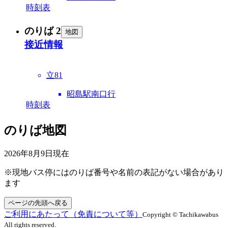
時刻表
のりば 2
地図
接近情報
立81
昭島駅南口行
時刻表
のりば地図
2026年8月9日
現在
※現地バス停にはのりば番号や名前の表記がない場合があり
ます
ページの先頭へ戻る
ご利用にあたって（免責について等）
Copyright © Tachikawabus
All rights reserved.