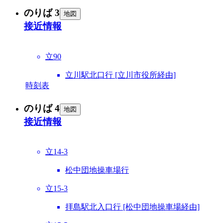
のりば 3
地図
接近情報
立90
立川駅北口行 [立川市役所経由]
時刻表
のりば 4
地図
接近情報
立14-3
松中団地操車場行
立15-3
拝島駅北入口行 [松中団地操車場経由]