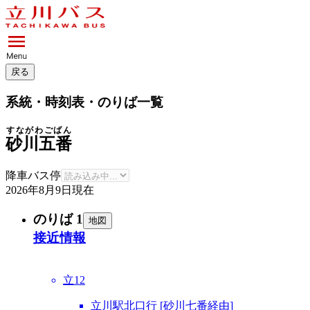
戻る
系統・時刻表・のりば一覧
すながわごばん
砂川五番
降車バス停
2026年8月9日
現在
のりば 1
地図
接近情報
立12
立川駅北口行 [砂川七番経由]