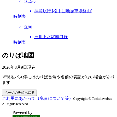
立15-5
拝島駅行 [松中団地操車場経由]
時刻表
立90
玉川上水駅南口行
時刻表
のりば地図
2026年8月9日
現在
※現地バス停にはのりば番号や名前の表記がない場合があり
ます
ページの先頭へ戻る
ご利用にあたって（免責について等）
Copyright © Tachikawabus
All rights reserved.
Powered by