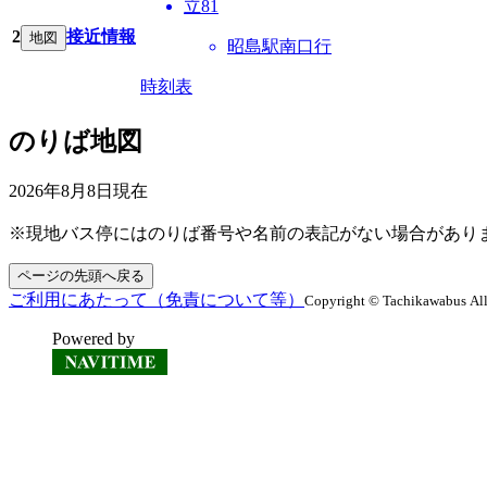
立81
2
接近情報
地図
昭島駅南口行
時刻表
のりば地図
2026年8月8日
現在
※現地バス停にはのりば番号や名前の表記がない場合があり
ページの先頭へ戻る
ご利用にあたって（免責について等）
Copyright © Tachikawabus All 
Powered by