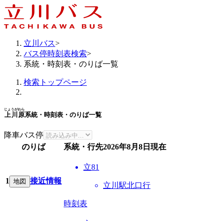
立川バス
>
バス停時刻表検索
>
系統・時刻表・のりば一覧
検索トップページ
じょうがわら
上川原
系統・時刻表・のりば一覧
降車バス停
のりば
系統・行先
2026年8月8日
現在
立81
1
接近情報
地図
立川駅北口行
時刻表