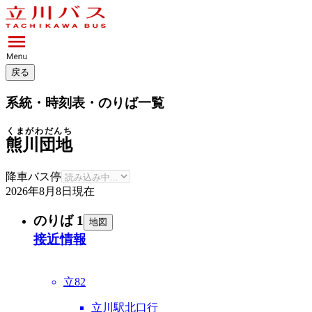
戻る
系統・時刻表・のりば一覧
くまがわだんち
熊川団地
降車バス停
2026年8月8日
現在
のりば 1
地図
接近情報
立82
立川駅北口行