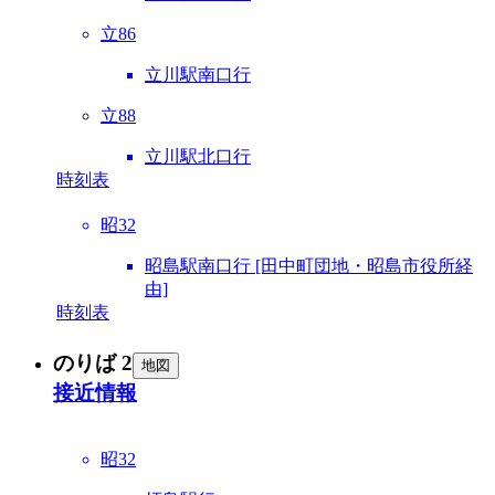
立86
立川駅南口行
立88
立川駅北口行
時刻表
昭32
昭島駅南口行 [田中町団地・昭島市役所経
由]
時刻表
のりば 2
地図
接近情報
昭32