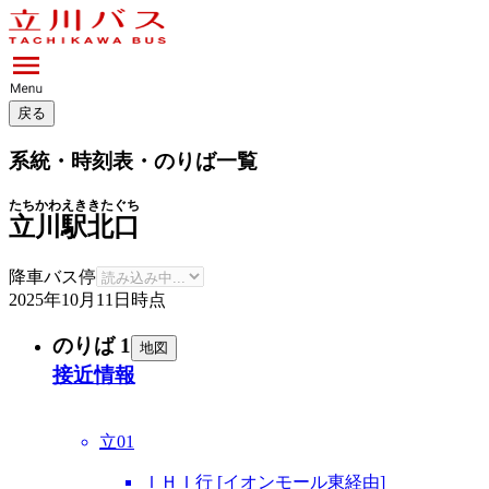
戻る
系統・時刻表・のりば一覧
たちかわえききたぐち
立川駅北口
降車バス停
2025年10月11日
時点
のりば 1
地図
接近情報
立01
ＩＨＩ行 [イオンモール東経由]