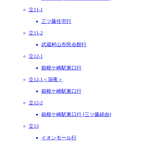
立11-1
三ツ藤住宅行
立11-2
武蔵村山市民会館行
立12-1
箱根ケ崎駅東口行
立12-1＜深夜＞
箱根ケ崎駅東口行
立12-2
箱根ケ崎駅東口行 [三ツ藤経由]
立13
イオンモール行