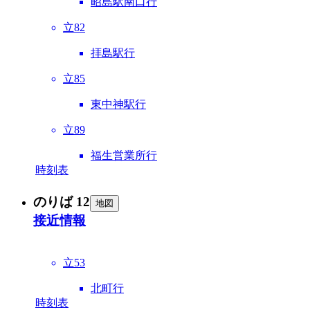
昭島駅南口行
立82
拝島駅行
立85
東中神駅行
立89
福生営業所行
時刻表
のりば 12
地図
接近情報
立53
北町行
時刻表