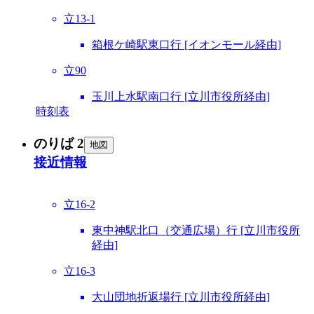
立13-1
箱根ケ崎駅東口行 [イオンモール経由]
立90
玉川上水駅南口行 [立川市役所経由]
時刻表
のりば 2
地図
接近情報
立16-2
東中神駅北口（交通広場）行 [立川市役所
経由]
立16-3
大山団地折返場行 [立川市役所経由]