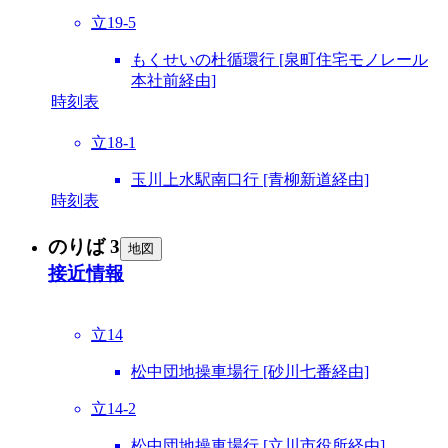
立19-5
もくせいの杜循環行 [泉町住宅モノレール
本社前経由]
時刻表
立18-1
玉川上水駅南口行 [青柳新道経由]
時刻表
のりば 3
地図
接近情報
立14
松中団地操車場行 [砂川七番経由]
立14-2
松中団地操車場行 [立川市役所経由]