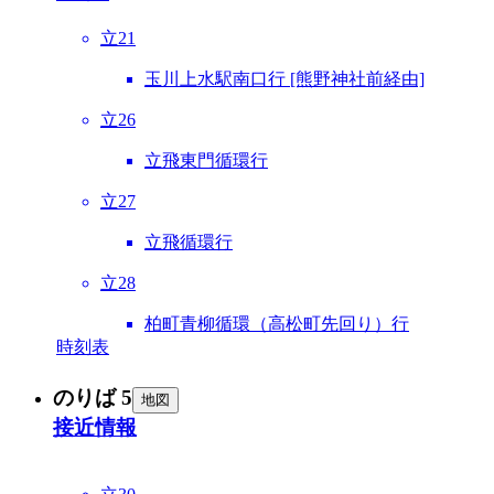
立21
玉川上水駅南口行 [熊野神社前経由]
立26
立飛東門循環行
立27
立飛循環行
立28
柏町青柳循環（高松町先回り）行
時刻表
のりば 5
地図
接近情報