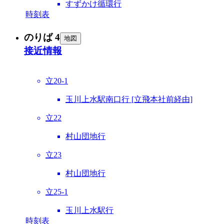
すずかけ循環行
時刻表
のりば 4
地図
接近情報
立20-1
玉川上水駅南口行 [立飛本社前経由]
立22
村山団地行
立23
村山団地行
立25-1
玉川上水駅行
時刻表