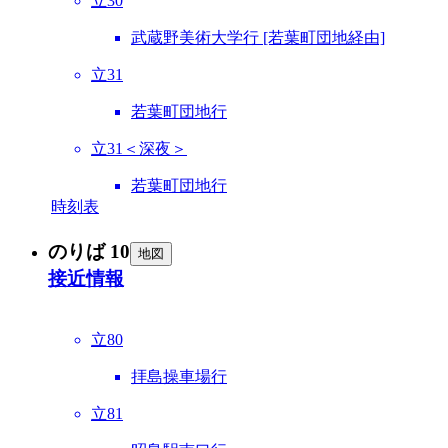
立30
武蔵野美術大学行 [若葉町団地経由]
立31
若葉町団地行
立31＜深夜＞
若葉町団地行
時刻表
のりば 10
地図
接近情報
立80
拝島操車場行
立81