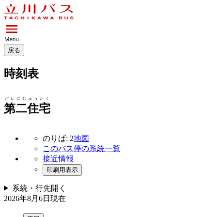
戻る
時刻表
だいにじゅうたく
第二住宅
のりば: 2
地図
このバス停の系統一覧
接近情報
印刷用表示
系統・行先
開く
2026年8月6日
現在