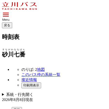
戻る
時刻表
すながわななばん
砂川七番
のりば: 2
地図
このバス停の系統一覧
接近情報
印刷用表示
系統・行先
開く
2026年8月8日
現在