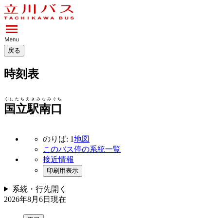
戻る
時刻表
くにたちえきみなみぐち
国立駅南口
のりば: 1
地図
このバス停の系統一覧
接近情報
印刷用表示
系統・行先
開く
2026年8月6日
現在