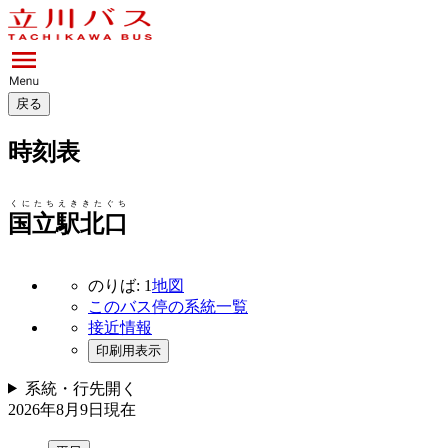
戻る
時刻表
くにたちえききたぐち
国立駅北口
のりば: 1
地図
このバス停の系統一覧
接近情報
印刷用表示
系統・行先
開く
2026年8月9日
現在