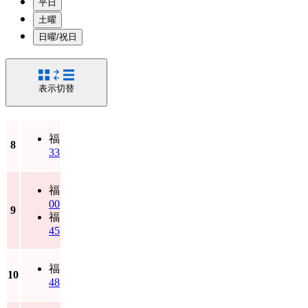
平日
土曜
日曜/祝日
表示切替
福
8
33
福
00
9
福
45
福
10
48