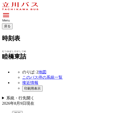
戻る
時刻表
むつみばしひがしづめ
睦橋東詰
のりば: 2
地図
このバス停の系統一覧
接近情報
印刷用表示
系統・行先
開く
2026年8月9日
現在