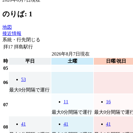
のりば: 1
地図
接近情報
系統・行先
閉じる
拝17
拝島駅行
2026年8月7日
現在
時
平日
土曜
日曜/祝日
05
53
06
最大0分間隔で運行
11
16
07
最大0分間隔で運行
最大0分間隔で運
41
41
41
08