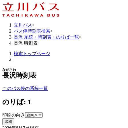
立川バス
>
バス停時刻表検索
>
長沢 系統・時刻表・のりば一覧
>
長沢 時刻表
検索トップページ
ながさわ
長沢
時刻表
このバス停の系統一覧
のりば: 1
印刷の向き
印刷
2026年8月7日
現在