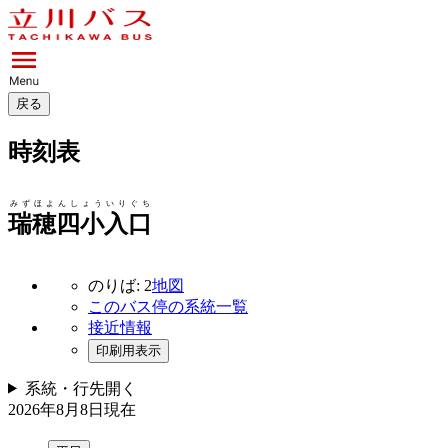
戻る
時刻表
みずほよんしょういりぐち
瑞穂四小入口
のりば: 2
地図
このバス停の系統一覧
接近情報
印刷用表示
系統・行先
開く
2026年8月8日
現在