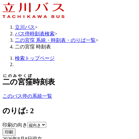
立川バス
>
バス停時刻表検索
>
二の宮窪 系統・時刻表・のりば一覧
>
二の宮窪 時刻表
検索トップページ
にのみやくぼ
二の宮窪
時刻表
このバス停の系統一覧
のりば: 2
印刷の向き
印刷
2026年8月8日
現在