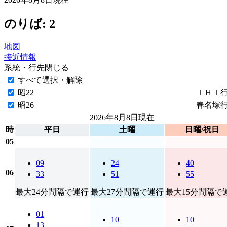
のりば: 2
地図
接近情報
系統・行先
閉じる
すべて選択・解除
昭22
ＩＨＩ
昭26
春名塚
2026年8月8日
現在
時
平日
土曜
日曜/祝日
05
09
24
40
06
33
51
55
最大24分間隔で運行
最大27分間隔で運行
最大15分間隔で
01
10
10
13