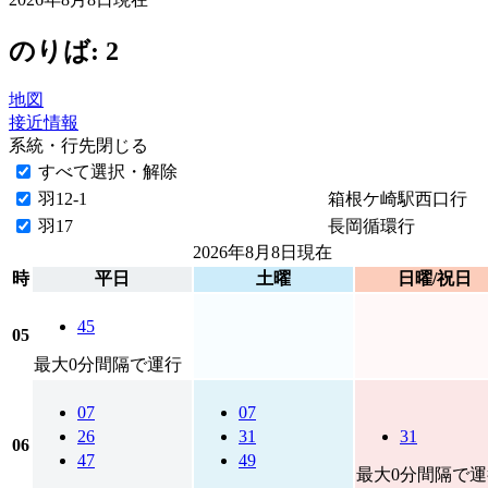
のりば: 2
地図
接近情報
系統・行先
閉じる
すべて選択・解除
羽12-1
箱根ケ崎駅西口行
羽17
長岡循環行
2026年8月8日
現在
時
平日
土曜
日曜/祝日
45
05
最大0分間隔で運行
07
07
26
31
31
06
47
49
最大0分間隔で運