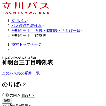
立川バス
>
バス停時刻表検索
>
神明台三丁目 系統・時刻表・のりば一覧
>
神明台三丁目 時刻表
検索トップページ
しんめいだいさんちょうめ
神明台三丁目
時刻表
このバス停の系統一覧
のりば: 2
印刷の向き
印刷
2026年8月8日
現在