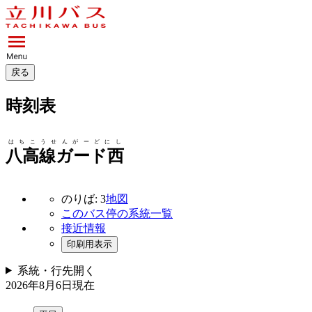
戻る
時刻表
はちこうせんがーどにし
八高線ガード西
のりば: 3
地図
このバス停の系統一覧
接近情報
印刷用表示
系統・行先
開く
2026年8月6日
現在