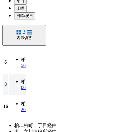
平日
土曜
日曜/祝日
表示切替
柏
6
56
柏
8
06
柏
16
20
柏…柏町二丁目経由
市…立川市役所経由