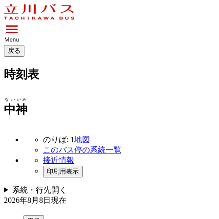
戻る
時刻表
なかがみ
中神
のりば: 1
地図
このバス停の系統一覧
接近情報
印刷用表示
系統・行先
開く
2026年8月8日
現在