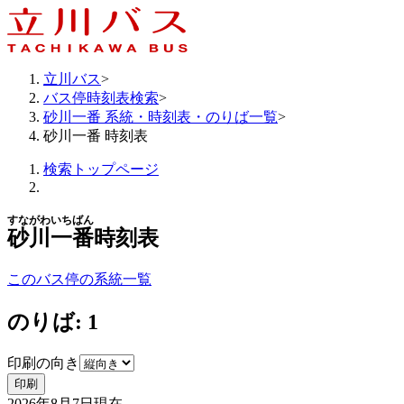
立川バス
>
バス停時刻表検索
>
砂川一番 系統・時刻表・のりば一覧
>
砂川一番 時刻表
検索トップページ
すながわいちばん
砂川一番
時刻表
このバス停の系統一覧
のりば: 1
印刷の向き
印刷
2026年8月7日
現在