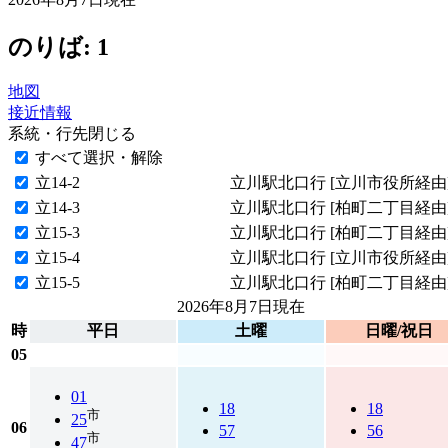
のりば: 1
地図
接近情報
系統・行先
閉じる
すべて選択・解除
立14-2
立川駅北口行 [立川市役所経由
立14-3
立川駅北口行 [柏町二丁目経由
立15-3
立川駅北口行 [柏町二丁目経由
立15-4
立川駅北口行 [立川市役所経由
立15-5
立川駅北口行 [柏町二丁目経由
2026年8月7日
現在
時
平日
土曜
日曜/祝日
05
01
18
18
市
25
06
57
56
市
47