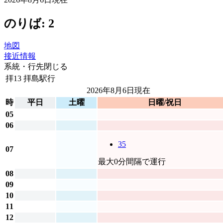
のりば: 2
地図
接近情報
系統・行先
閉じる
拝13
拝島駅行
2026年8月6日
現在
時
平日
土曜
日曜/祝日
05
06
35
07
最大0分間隔で運行
08
09
10
11
12