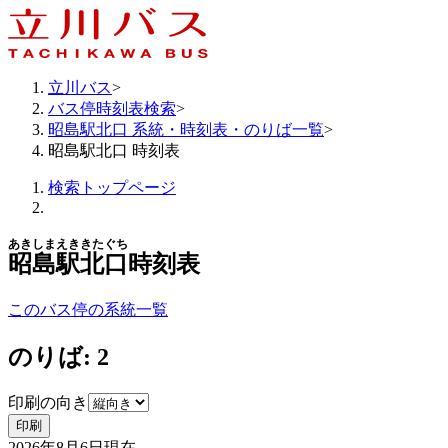
立川バス
>
バス停時刻表検索
>
昭島駅北口 系統・時刻表・のりば一覧
>
昭島駅北口 時刻表
検索トップページ
あきしまえききたぐち
昭島駅北口
時刻表
このバス停の系統一覧
のりば: 2
印刷の向き
印刷
2026年8月6日
現在