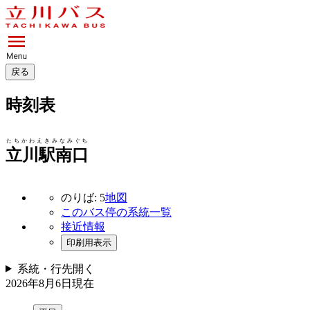
戻る
時刻表
たちかわえきみなみぐち
立川駅南口
のりば: 5
地図
このバス停の系統一覧
接近情報
印刷用表示
系統・行先
開く
2026年8月6日
現在