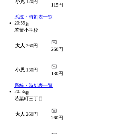
小児
120円
115円
系統・時刻表一覧
20:55
着
若葉小学校
大人
260円
260円
小児
130円
130円
系統・時刻表一覧
20:56
着
若葉町三丁目
大人
260円
260円