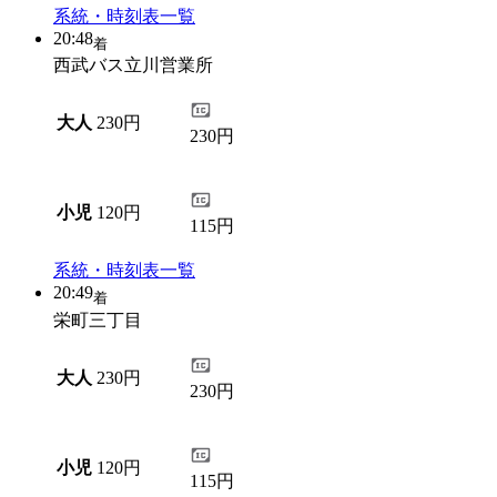
系統・時刻表一覧
20:48
着
西武バス立川営業所
大人
230円
230円
小児
120円
115円
系統・時刻表一覧
20:49
着
栄町三丁目
大人
230円
230円
小児
120円
115円