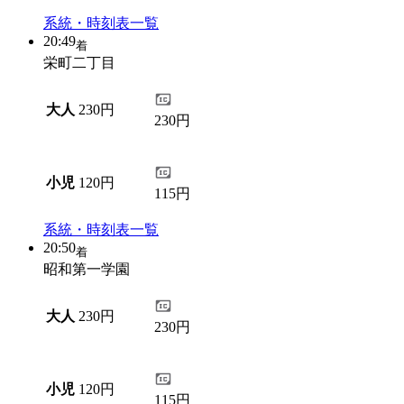
系統・時刻表一覧
20:49
着
栄町二丁目
大人
230円
230円
小児
120円
115円
系統・時刻表一覧
20:50
着
昭和第一学園
大人
230円
230円
小児
120円
115円