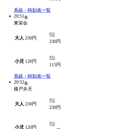
系統・時刻表一覧
20:51
着
東栄会
大人
230円
230円
小児
120円
115円
系統・時刻表一覧
20:52
着
榎戸弁天
大人
230円
230円
小児
120円