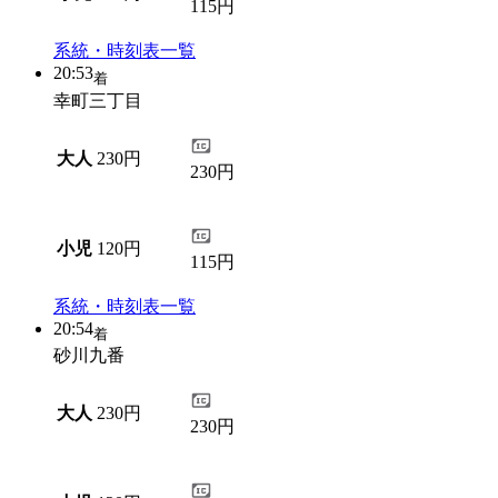
115円
系統・時刻表一覧
20:53
着
幸町三丁目
大人
230円
230円
小児
120円
115円
系統・時刻表一覧
20:54
着
砂川九番
大人
230円
230円