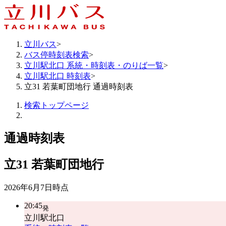
立川バス
>
バス停時刻表検索
>
立川駅北口 系統・時刻表・のりば一覧
>
立川駅北口 時刻表
>
立31 若葉町団地行 通過時刻表
検索トップページ
通過時刻表
立31
若葉町団地行
2026年6月7日
時点
20:45
発
立川駅北口