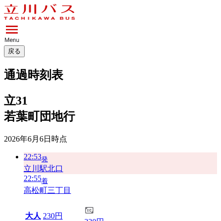
戻る
通過時刻表
立31
若葉町団地行
2026年6月6日
時点
22:53
発
立川駅北口
22:55
着
高松町三丁目
大人
230円