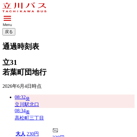
戻る
通過時刻表
立31
若葉町団地行
2026年6月4日
時点
08:32
発
立川駅北口
08:34
着
高松町三丁目
大人
230円