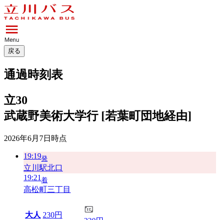
戻る
通過時刻表
立30
武蔵野美術大学行 [若葉町団地経由]
2026年6月7日
時点
19:19
発
立川駅北口
19:21
着
高松町三丁目
大人
230円