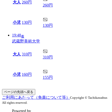
大人
260円
260円
小児
130円
130円
19:48
着
武蔵野美術大学
大人
310円
310円
小児
160円
155円
ページの先頭へ戻る
ご利用にあたって（免責について等）
Copyright © Tachikawabus
All rights reserved.
Powered by