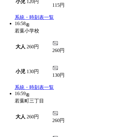
小児
120円
115円
系統・時刻表一覧
16:58
着
若葉小学校
大人
260円
260円
小児
130円
130円
系統・時刻表一覧
16:59
着
若葉町三丁目
大人
260円
260円