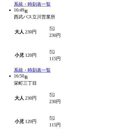
系統・時刻表一覧
16:49
着
西武バス立川営業所
大人
230円
230円
小児
120円
115円
系統・時刻表一覧
16:50
着
栄町三丁目
大人
230円
230円
小児
120円
115円