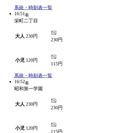
系統・時刻表一覧
16:51
着
栄町二丁目
大人
230円
230円
小児
120円
115円
系統・時刻表一覧
16:52
着
昭和第一学園
大人
230円
230円
小児
120円
115円