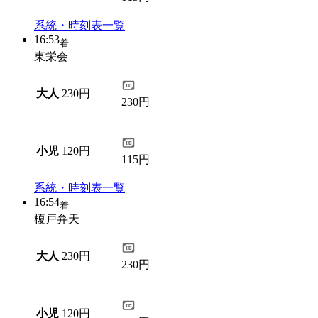
系統・時刻表一覧
16:53
着
東栄会
大人
230円
230円
小児
120円
115円
系統・時刻表一覧
16:54
着
榎戸弁天
大人
230円
230円
小児
120円