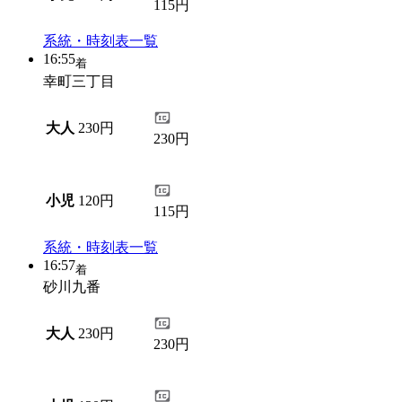
115円
系統・時刻表一覧
16:55
着
幸町三丁目
大人
230円
230円
小児
120円
115円
系統・時刻表一覧
16:57
着
砂川九番
大人
230円
230円