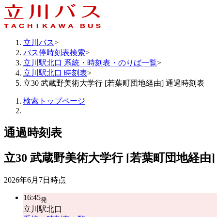
立川バス
>
バス停時刻表検索
>
立川駅北口 系統・時刻表・のりば一覧
>
立川駅北口 時刻表
>
立30 武蔵野美術大学行 [若葉町団地経由] 通過時刻表
検索トップページ
通過時刻表
立30
武蔵野美術大学行 [若葉町団地経由]
2026年6月7日
時点
16:45
発
立川駅北口