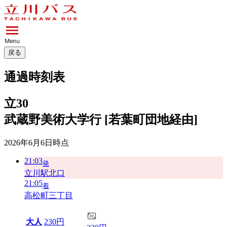
戻る
通過時刻表
立30
武蔵野美術大学行 [若葉町団地経由]
2026年6月6日
時点
21:03
発
立川駅北口
21:05
着
高松町三丁目
大人
230円