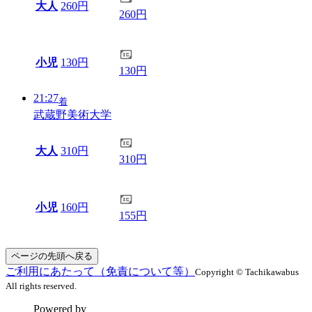
大人
260円
260円
小児
130円
130円
21:27
着
武蔵野美術大学
大人
310円
310円
小児
160円
155円
ページの先頭へ戻る
ご利用にあたって（免責について等）
Copyright © Tachikawabus
All rights reserved.
Powered by