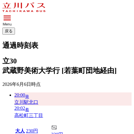
戻る
通過時刻表
立30
武蔵野美術大学行 [若葉町団地経由]
2026年6月6日
時点
20:00
発
立川駅北口
20:02
着
高松町三丁目
大人
230円