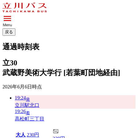
戻る
通過時刻表
立30
武蔵野美術大学行 [若葉町団地経由]
2026年6月6日
時点
19:24
発
立川駅北口
19:26
着
高松町三丁目
大人
230円