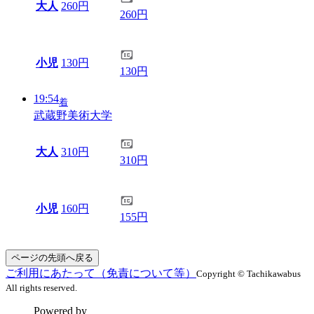
大人
260円
260円
小児
130円
130円
19:54
着
武蔵野美術大学
大人
310円
310円
小児
160円
155円
ページの先頭へ戻る
ご利用にあたって（免責について等）
Copyright © Tachikawabus
All rights reserved.
Powered by