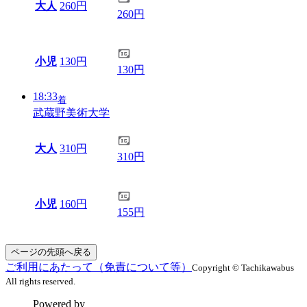
大人
260円
260円
小児
130円
130円
18:33
着
武蔵野美術大学
大人
310円
310円
小児
160円
155円
ページの先頭へ戻る
ご利用にあたって（免責について等）
Copyright © Tachikawabus
All rights reserved.
Powered by