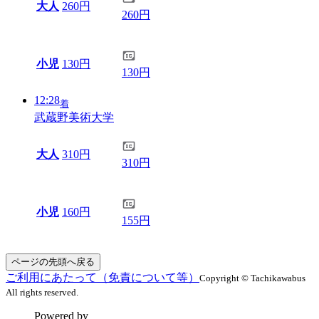
大人
260円
260円
小児
130円
130円
12:28
着
武蔵野美術大学
大人
310円
310円
小児
160円
155円
ページの先頭へ戻る
ご利用にあたって（免責について等）
Copyright © Tachikawabus
All rights reserved.
Powered by