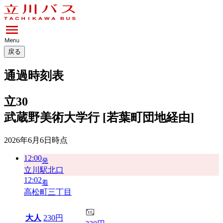
戻る
通過時刻表
立30
武蔵野美術大学行 [若葉町団地経由]
2026年6月6日
時点
12:00
発
立川駅北口
12:02
着
高松町三丁目
大人
230円