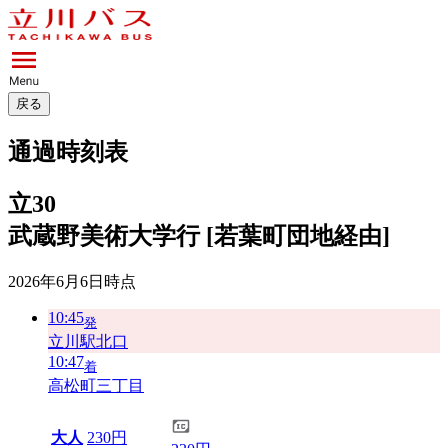
戻る
通過時刻表
立30
武蔵野美術大学行 [若葉町団地経由]
2026年6月6日
時点
10:45
発
立川駅北口
10:47
着
高松町三丁目
大人
230円