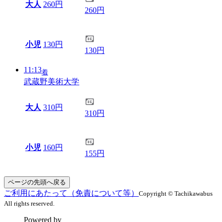
大人
260円
260円
小児
130円
130円
11:13
着
武蔵野美術大学
大人
310円
310円
小児
160円
155円
ページの先頭へ戻る
ご利用にあたって（免責について等）
Copyright © Tachikawabus
All rights reserved.
Powered by