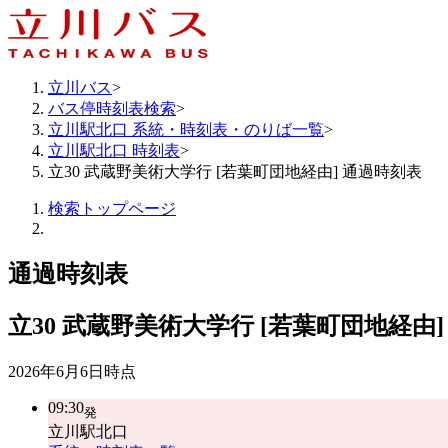
立川バス
>
バス停時刻表検索
>
立川駅北口 系統・時刻表・のりば一覧
>
立川駅北口 時刻表
>
立30 武蔵野美術大学行 [若葉町団地経由] 通過時刻表
検索トップページ
通過時刻表
立30
武蔵野美術大学行 [若葉町団地経由]
2026年6月6日
時点
09:30
発
立川駅北口