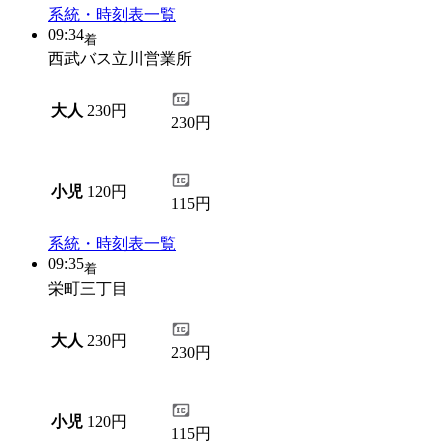
系統・時刻表一覧
09:34
着
西武バス立川営業所
大人
230円
230円
小児
120円
115円
系統・時刻表一覧
09:35
着
栄町三丁目
大人
230円
230円
小児
120円
115円