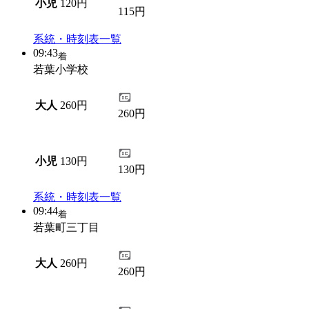
小児
120円
115円
系統・時刻表一覧
09:43
着
若葉小学校
大人
260円
260円
小児
130円
130円
系統・時刻表一覧
09:44
着
若葉町三丁目
大人
260円
260円