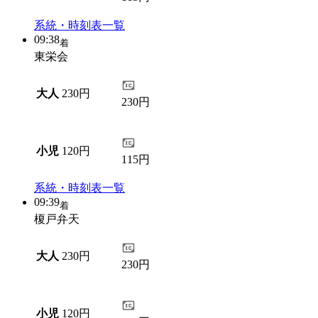
系統・時刻表一覧
09:38
着
東栄会
大人
230円
230円
小児
120円
115円
系統・時刻表一覧
09:39
着
榎戸弁天
大人
230円
230円
小児
120円