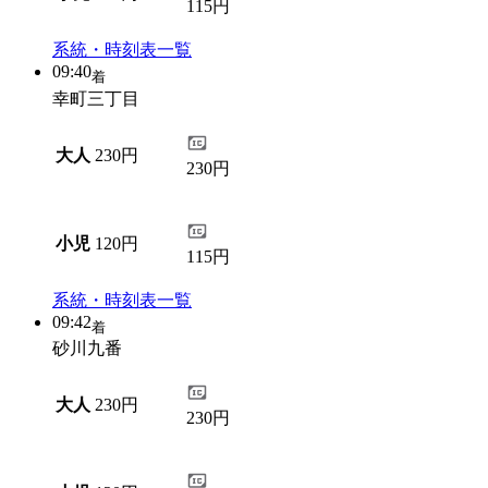
115円
系統・時刻表一覧
09:40
着
幸町三丁目
大人
230円
230円
小児
120円
115円
系統・時刻表一覧
09:42
着
砂川九番
大人
230円
230円