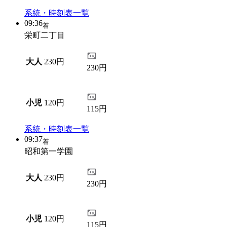
系統・時刻表一覧
09:36
着
栄町二丁目
大人
230円
230円
小児
120円
115円
系統・時刻表一覧
09:37
着
昭和第一学園
大人
230円
230円
小児
120円
115円