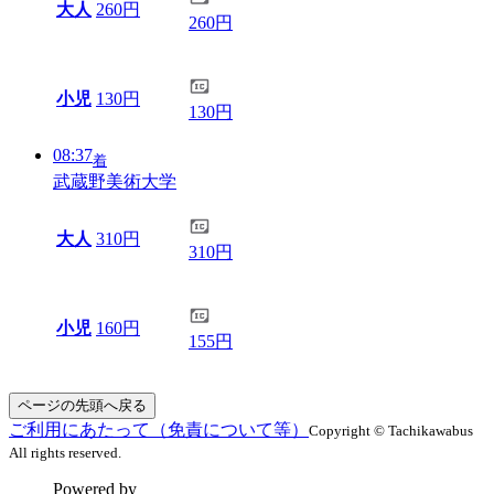
大人
260円
260円
小児
130円
130円
08:37
着
武蔵野美術大学
大人
310円
310円
小児
160円
155円
ページの先頭へ戻る
ご利用にあたって（免責について等）
Copyright © Tachikawabus
All rights reserved.
Powered by