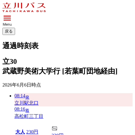
戻る
通過時刻表
立30
武蔵野美術大学行 [若葉町団地経由]
2026年6月6日
時点
08:14
発
立川駅北口
08:16
着
高松町三丁目
大人
230円