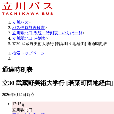
立川バス
>
バス停時刻表検索
>
立川駅北口 系統・時刻表・のりば一覧
>
立川駅北口 時刻表
>
立30 武蔵野美術大学行 [若葉町団地経由] 通過時刻表
検索トップページ
通過時刻表
立30
武蔵野美術大学行 [若葉町団地経由]
2026年6月4日
時点
17:15
発
立川駅北口