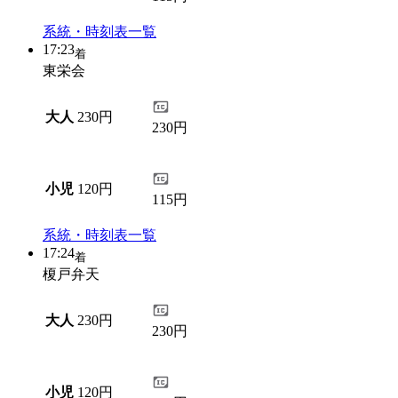
系統・時刻表一覧
17:23
着
東栄会
大人
230円
230円
小児
120円
115円
系統・時刻表一覧
17:24
着
榎戸弁天
大人
230円
230円
小児
120円