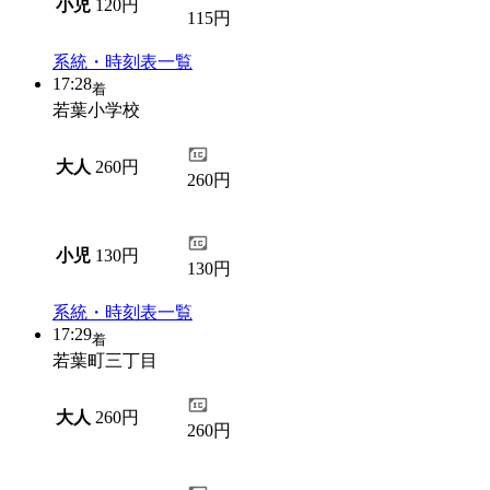
小児
120円
115円
系統・時刻表一覧
17:28
着
若葉小学校
大人
260円
260円
小児
130円
130円
系統・時刻表一覧
17:29
着
若葉町三丁目
大人
260円
260円