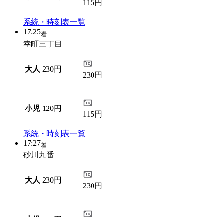
115円
系統・時刻表一覧
17:25
着
幸町三丁目
大人
230円
230円
小児
120円
115円
系統・時刻表一覧
17:27
着
砂川九番
大人
230円
230円