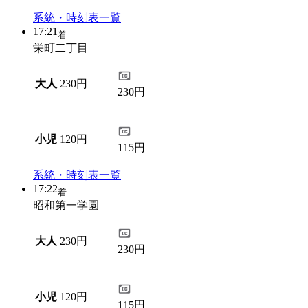
系統・時刻表一覧
17:21
着
栄町二丁目
大人
230円
230円
小児
120円
115円
系統・時刻表一覧
17:22
着
昭和第一学園
大人
230円
230円
小児
120円
115円