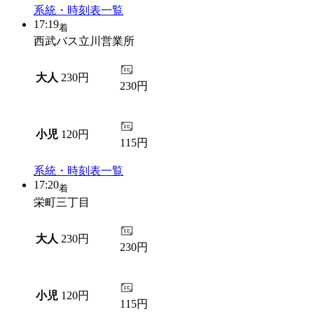
系統・時刻表一覧
17:19
着
西武バス立川営業所
大人
230円
230円
小児
120円
115円
系統・時刻表一覧
17:20
着
栄町三丁目
大人
230円
230円
小児
120円
115円