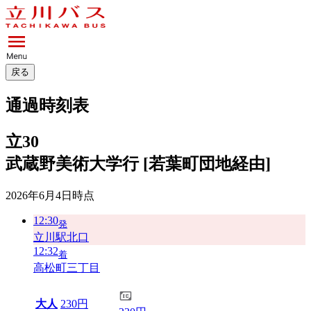
戻る
通過時刻表
立30
武蔵野美術大学行 [若葉町団地経由]
2026年6月4日
時点
12:30
発
立川駅北口
12:32
着
高松町三丁目
大人
230円