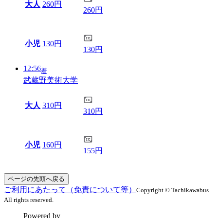
大人
260円
260円
小児
130円
130円
12:56
着
武蔵野美術大学
大人
310円
310円
小児
160円
155円
ページの先頭へ戻る
ご利用にあたって（免責について等）
Copyright © Tachikawabus
All rights reserved.
Powered by