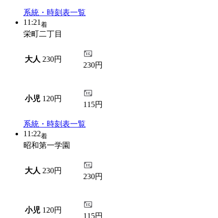
系統・時刻表一覧
11:21
着
栄町二丁目
大人
230円
230円
小児
120円
115円
系統・時刻表一覧
11:22
着
昭和第一学園
大人
230円
230円
小児
120円
115円