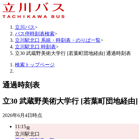
立川バス
>
バス停時刻表検索
>
立川駅北口 系統・時刻表・のりば一覧
>
立川駅北口 時刻表
>
立30 武蔵野美術大学行 [若葉町団地経由] 通過時刻表
検索トップページ
通過時刻表
立30
武蔵野美術大学行 [若葉町団地経由]
2026年6月4日
時点
11:15
発
立川駅北口