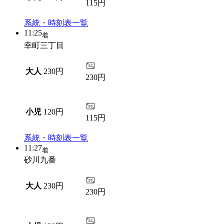
115円
系統・時刻表一覧
11:25
着
幸町三丁目
大人
230円
230円
小児
120円
115円
系統・時刻表一覧
11:27
着
砂川九番
大人
230円
230円