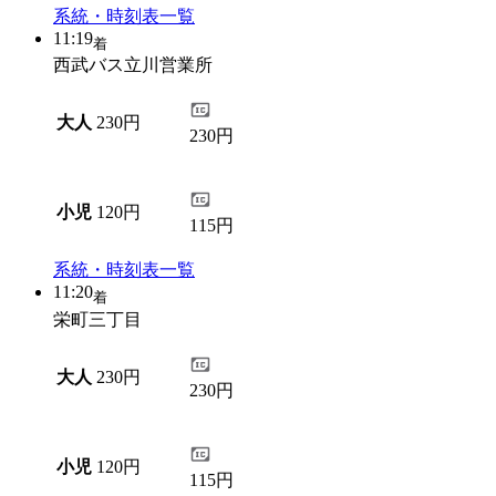
系統・時刻表一覧
11:19
着
西武バス立川営業所
大人
230円
230円
小児
120円
115円
系統・時刻表一覧
11:20
着
栄町三丁目
大人
230円
230円
小児
120円
115円