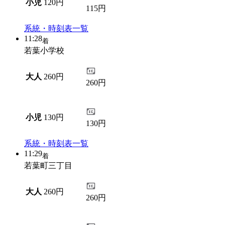
小児
120円
115円
系統・時刻表一覧
11:28
着
若葉小学校
大人
260円
260円
小児
130円
130円
系統・時刻表一覧
11:29
着
若葉町三丁目
大人
260円
260円