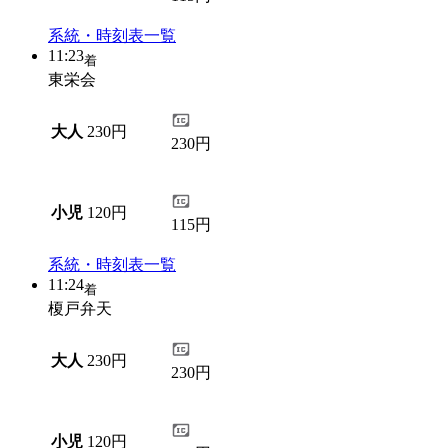
系統・時刻表一覧
11:23
着
東栄会
大人
230円
230円
小児
120円
115円
系統・時刻表一覧
11:24
着
榎戸弁天
大人
230円
230円
小児
120円