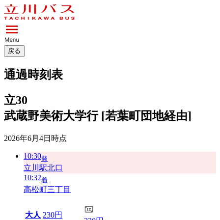
戻る
通過時刻表
立30
武蔵野美術大学行 [若葉町団地経由]
2026年6月4日
時点
10:30
発
立川駅北口
10:32
着
高松町三丁目
大人
230円