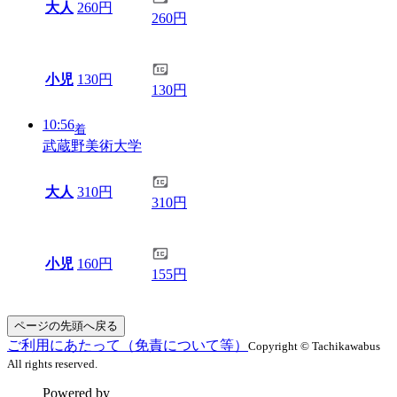
大人
260円
260円
小児
130円
130円
10:56
着
武蔵野美術大学
大人
310円
310円
小児
160円
155円
ページの先頭へ戻る
ご利用にあたって（免責について等）
Copyright © Tachikawabus
All rights reserved.
Powered by