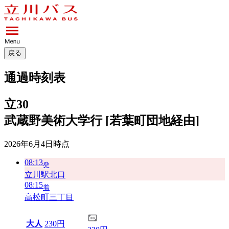
戻る
通過時刻表
立30
武蔵野美術大学行 [若葉町団地経由]
2026年6月4日
時点
08:13
発
立川駅北口
08:15
着
高松町三丁目
大人
230円