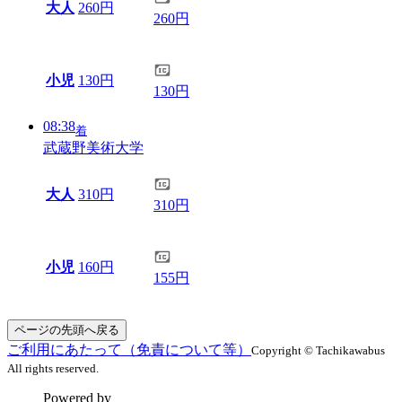
大人
260円
260円
小児
130円
130円
08:38
着
武蔵野美術大学
大人
310円
310円
小児
160円
155円
ページの先頭へ戻る
ご利用にあたって（免責について等）
Copyright © Tachikawabus
All rights reserved.
Powered by