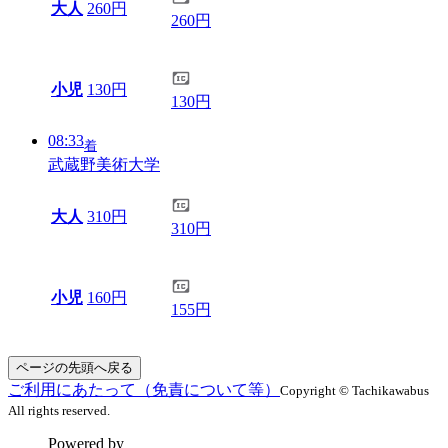
大人
260円
260円
小児
130円
130円
08:33
着
武蔵野美術大学
大人
310円
310円
小児
160円
155円
ページの先頭へ戻る
ご利用にあたって（免責について等）
Copyright © Tachikawabus
All rights reserved.
Powered by