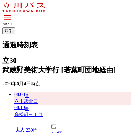
戻る
通過時刻表
立30
武蔵野美術大学行 [若葉町団地経由]
2026年6月4日
時点
08:08
発
立川駅北口
08:10
着
高松町三丁目
大人
230円