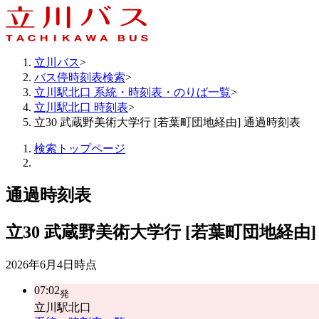
立川バス
>
バス停時刻表検索
>
立川駅北口 系統・時刻表・のりば一覧
>
立川駅北口 時刻表
>
立30 武蔵野美術大学行 [若葉町団地経由] 通過時刻表
検索トップページ
通過時刻表
立30
武蔵野美術大学行 [若葉町団地経由]
2026年6月4日
時点
07:02
発
立川駅北口