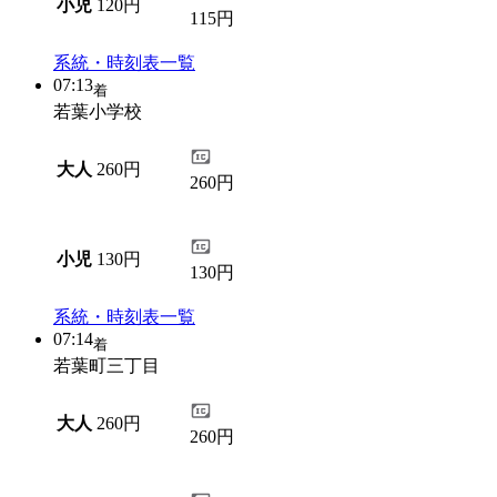
小児
120円
115円
系統・時刻表一覧
07:13
着
若葉小学校
大人
260円
260円
小児
130円
130円
系統・時刻表一覧
07:14
着
若葉町三丁目
大人
260円
260円