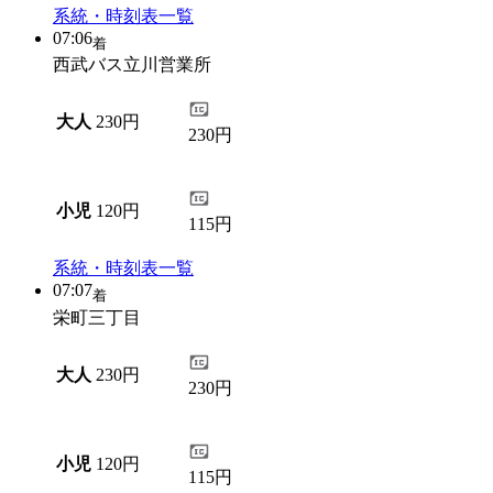
系統・時刻表一覧
07:06
着
西武バス立川営業所
大人
230円
230円
小児
120円
115円
系統・時刻表一覧
07:07
着
栄町三丁目
大人
230円
230円
小児
120円
115円