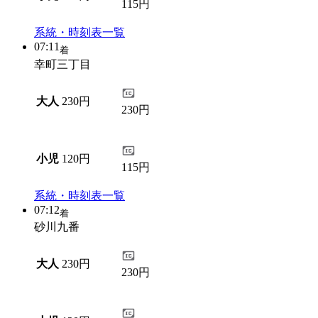
115円
系統・時刻表一覧
07:11
着
幸町三丁目
大人
230円
230円
小児
120円
115円
系統・時刻表一覧
07:12
着
砂川九番
大人
230円
230円