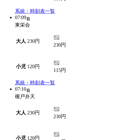
系統・時刻表一覧
07:09
着
東栄会
大人
230円
230円
小児
120円
115円
系統・時刻表一覧
07:10
着
榎戸弁天
大人
230円
230円
小児
120円