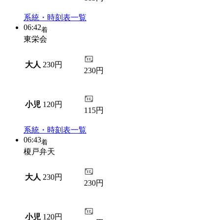
系統・時刻表一覧
06:42
着
東栄会
大人
230円
230円
小児
120円
115円
系統・時刻表一覧
06:43
着
榎戸弁天
大人
230円
230円
小児
120円