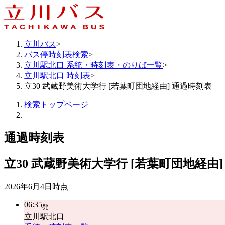
立川バス
>
バス停時刻表検索
>
立川駅北口 系統・時刻表・のりば一覧
>
立川駅北口 時刻表
>
立30 武蔵野美術大学行 [若葉町団地経由] 通過時刻表
検索トップページ
通過時刻表
立30
武蔵野美術大学行 [若葉町団地経由]
2026年6月4日
時点
06:35
発
立川駅北口