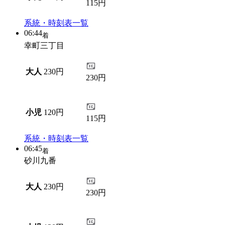
115円
系統・時刻表一覧
06:44
着
幸町三丁目
大人
230円
230円
小児
120円
115円
系統・時刻表一覧
06:45
着
砂川九番
大人
230円
230円