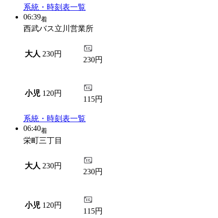
系統・時刻表一覧
06:39
着
西武バス立川営業所
大人
230円
230円
小児
120円
115円
系統・時刻表一覧
06:40
着
栄町三丁目
大人
230円
230円
小児
120円
115円