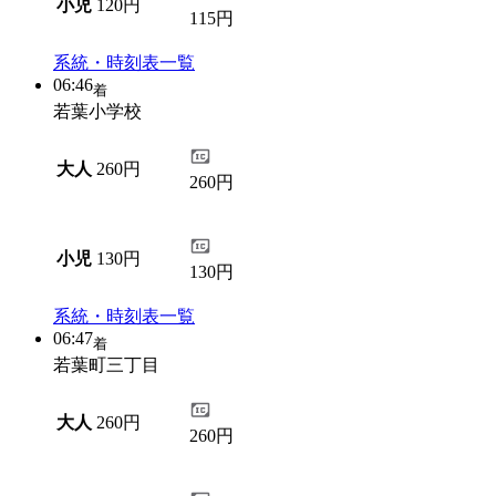
小児
120円
115円
系統・時刻表一覧
06:46
着
若葉小学校
大人
260円
260円
小児
130円
130円
系統・時刻表一覧
06:47
着
若葉町三丁目
大人
260円
260円