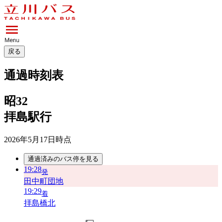
戻る
通過時刻表
昭32
拝島駅行
2026年5月17日
時点
通過済みのバス停を見る
19:28
発
田中町団地
19:29
着
拝島橋北