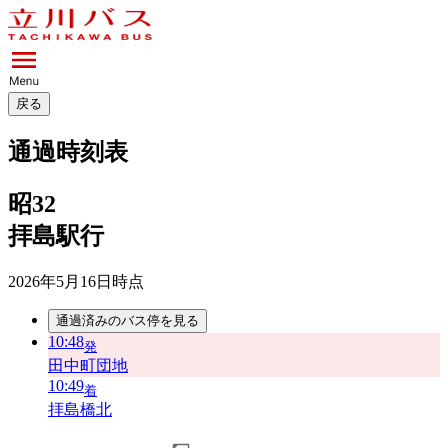
戻る
通過時刻表
昭32
拝島駅行
2026年5月16日
時点
通過済みのバス停を見る
10:48
発
田中町団地
10:49
着
拝島橋北