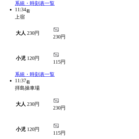
系統・時刻表一覧
11:34
着
上宿
大人
230円
230円
小児
120円
115円
系統・時刻表一覧
11:37
着
拝島操車場
大人
230円
230円
小児
120円
115円