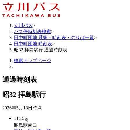
立川バス
>
バス停時刻表検索
>
田中町団地 系統・時刻表・のりば一覧
>
田中町団地 時刻表
>
昭32 拝島駅行 通過時刻表
検索トップページ
通過時刻表
昭32
拝島駅行
2026年5月18日
時点
11:15
発
昭島駅南口