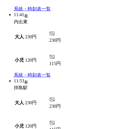
系統・時刻表一覧
11:41
着
内出東
大人
230円
230円
小児
120円
115円
系統・時刻表一覧
11:53
着
拝島駅
大人
230円
230円
小児
120円