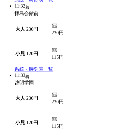
11:32
着
拝島会館前
大人
230円
230円
小児
120円
115円
系統・時刻表一覧
11:33
着
啓明学園
大人
230円
230円
小児
120円
115円