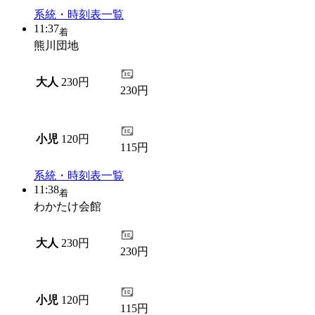
系統・時刻表一覧
11:37
着
熊川団地
大人
230円
230円
小児
120円
115円
系統・時刻表一覧
11:38
着
わかたけ会館
大人
230円
230円
小児
120円
115円