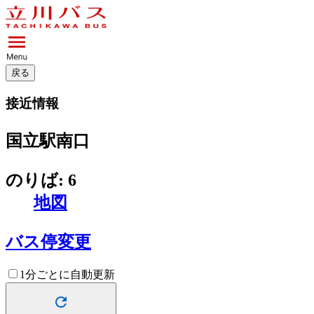
戻る
接近情報
国立駅南口
のりば: 6
地図
バス停変更
1分ごとに自動更新