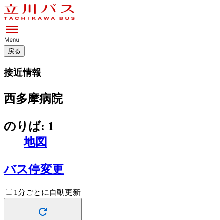
戻る
接近情報
西多摩病院
のりば: 1
地図
バス停変更
1分ごとに自動更新